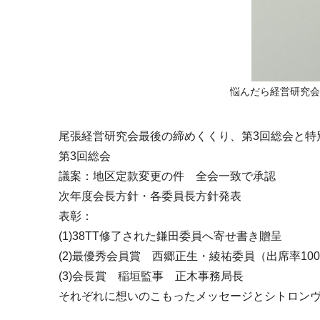
悩んだら経営研究会
尾張経営研究会最後の締めくくり、第3回総会と特
第3回総会
議案：地区定款変更の件 全会一致で承認
次年度会長方針・各委員長方針発表
表彰：
(1)38TT修了された鎌田委員へ寄せ書き贈呈
(2)最優秀会員賞 西郷正生・綾祐委員（出席率10
(3)会長賞 稲垣監事 正木事務局長
それぞれに想いのこもったメッセージとシトロン