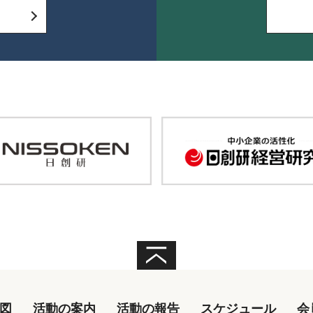
図
活動の案内
活動の報告
スケジュール
会