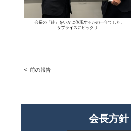
会長の「絆」をいかに体現するかの一年でした。
サプライズにビックリ！
<
前の報告
会長方針